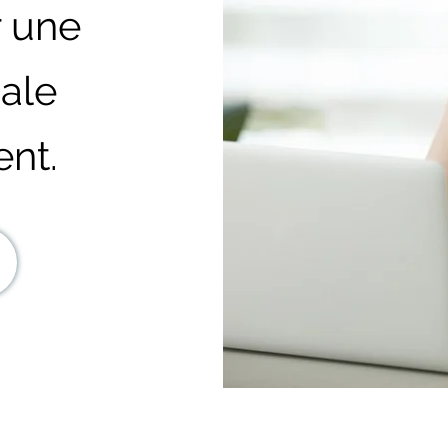
r une
tiale
nt.