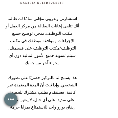
استشارتي وتدريبي مجّاني تمامًا لك طالما
أنّك تتلقى إعانات البطالة من مركز العمل أو
مكتب التوظيف. بمجرد توضيح جميع
الإجراءات وموافقة موظفك في مكتب
التوظيف/مكتب التوظيف على قسيمتك،
سيتم تسوية جميع الأمور المالية دون أي
إجراء آخر من جانبك.
هذا يسمح لنا بالتركيز حصريًا على تطورك
الشخصي. وإذا ثبتَ أنّ المدة المعتمدة غير
كافية، فسنتقدم بطلب مشترك للحصول
على تمديد. على أي حال، لا يتعين عليك
إنفاق يورو واحد للاستمتاع بمزايا حزمة
التدريب الفردي المخصصة.