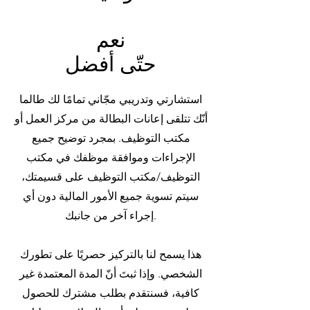
نعم
حتّى أفضل
استشارتي وتدريبي مجّاني تمامًا لك طالما
أنّك تتلقى إعانات البطالة من مركز العمل أو
مكتب التوظيف. بمجرد توضيح جميع
الإجراءات وموافقة موظفك في مكتب
التوظيف/مكتب التوظيف على قسيمتك،
سيتم تسوية جميع الأمور المالية دون أي
إجراء آخر من جانبك.
هذا يسمح لنا بالتركيز حصريًا على تطورك
الشخصي. وإذا ثبتَ أنّ المدة المعتمدة غير
كافية، فسنتقدم بطلب مشترك للحصول