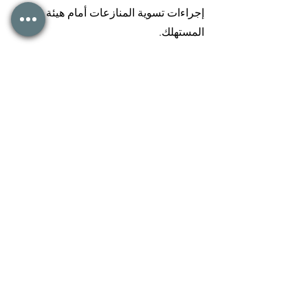
إجراءات تسوية المنازعات أمام هيئة تحكيم
المستهلك.
المسؤول عن المحتوى وفقًا
للمادة 18 الفقرة 2 من معاهدة
الإعلام الألمانية
Ben Jonas Schäfer
Argentinische Allee 170
14169 Berlin
إلى الصفحة الرئيسية