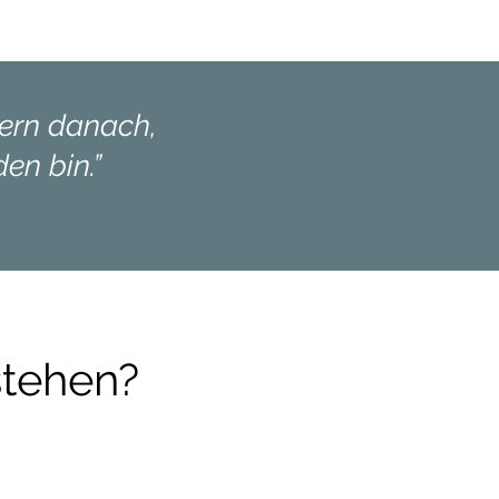
dern danach,
en bin.”
stehen?