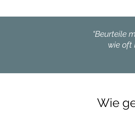
“Beurteile 
wie oft
Wie ge