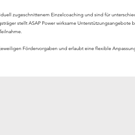
iduell zugeschnittenem Einzelcoaching und sind für unterschi
dungsträger stellt ASAP Power wirksame Unterstützungsangebote ber
 Teilnahme.
en jeweiligen Fördervorgaben und erlaubt eine flexible Anpassu