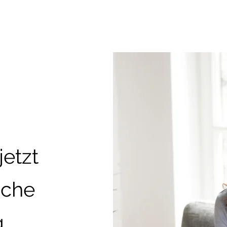
jetzt
iche
g