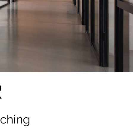
R
ching